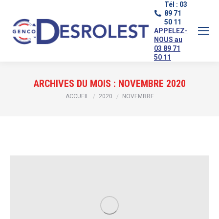
Tél : 03
89 71
50 11
APPELEZ-
NOUS au
03 89 71
50 11
ARCHIVES DU MOIS :
NOVEMBRE 2020
Vous êtes ici :
ACCUEIL
2020
NOVEMBRE