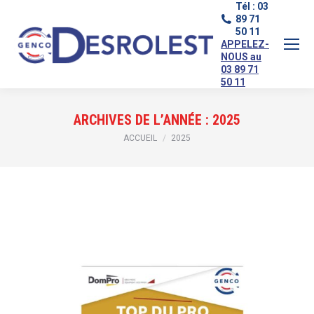
Tél : 03
89 71
50 11
APPELEZ-
NOUS au
03 89 71
50 11
ARCHIVES DE L’ANNÉE :
2025
Vous êtes ici :
ACCUEIL
2025