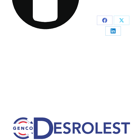
Partager
Partage
sur
sur
Partager
Facebook
X
sur
LinkedIn