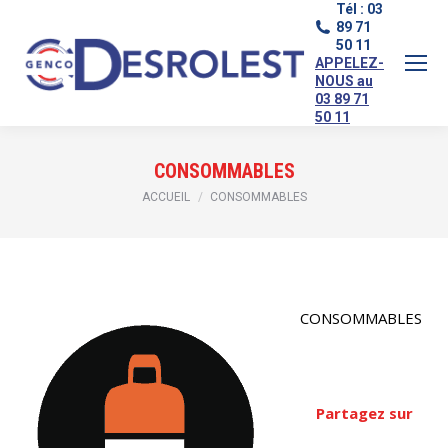
Tél : 03
89 71
50 11
APPELEZ-
NOUS au
03 89 71
50 11
CONSOMMABLES
Vous êtes ici :
ACCUEIL
CONSOMMABLES
CONSOMMABLES
Partagez sur