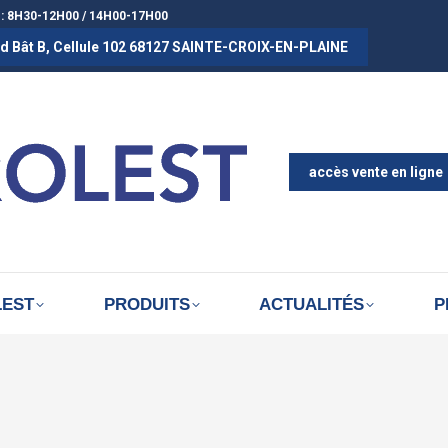
 : 8H30-12H00 / 14H00-17H00
rad Bât B, Cellule 102 68127 SAINTE-CROIX-EN-PLAINE
ACCUEIL
A PROPOS D
ACTUALITÉS
accès vente en ligne
LEST
PRODUITS
ACTUALITÉS
P