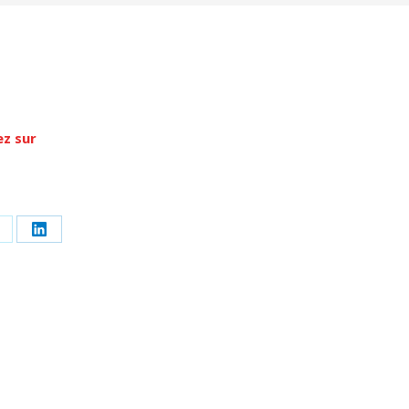
z sur
r
artager
Partager
ur
sur
k
LinkedIn