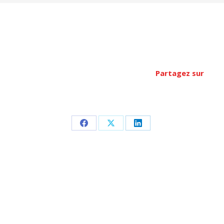
Partagez sur
Partager
Partager
Partager
sur
sur
sur
Facebook
X
LinkedIn