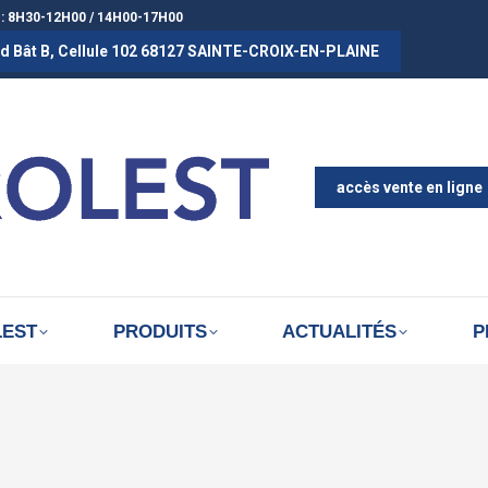
 : 8H30-12H00 / 14H00-17H00
rad Bât B, Cellule 102 68127 SAINTE-CROIX-EN-PLAINE
ACCUEIL
A PROPOS D
ACTUALITÉS
accès vente en ligne
LEST
PRODUITS
ACTUALITÉS
P