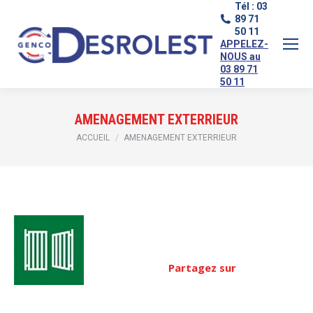
Tél : 03
89 71
50 11
APPELEZ-
NOUS au
03 89 71
50 11
AMENAGEMENT EXTERRIEUR
Vous êtes ici :
ACCUEIL
AMENAGEMENT EXTERRIEUR
Partagez sur