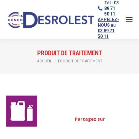
Tél : 03
89 71
50 11
APPELEZ-
NOUS au
03 89 71
50 11
PRODUIT DE TRAITEMENT
Vous êtes ici :
ACCUEIL
PRODUIT DE TRAITEMENT
Partagez sur