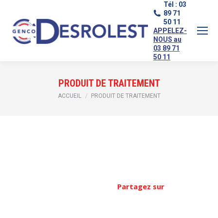
Tél : 03
89 71
50 11
APPELEZ-
NOUS au
03 89 71
50 11
PRODUIT DE TRAITEMENT
Vous êtes ici :
ACCUEIL
PRODUIT DE TRAITEMENT
Partagez sur