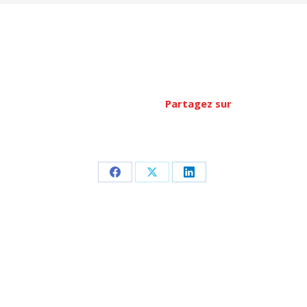
Partagez sur
Partager
Partager
Partager
sur
sur
sur
Facebook
X
LinkedIn