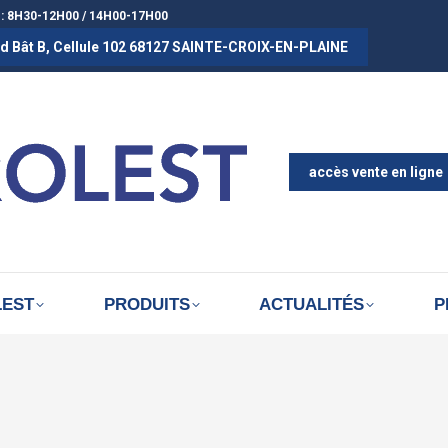
 : 8H30-12H00 / 14H00-17H00
rad Bât B, Cellule 102 68127 SAINTE-CROIX-EN-PLAINE
ACCUEIL
A PROPOS D
ACTUALITÉS
accès vente en ligne
LEST
PRODUITS
ACTUALITÉS
P