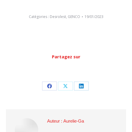
Catégories :
Desrolest
,
GENCO
19/01/2023
Partagez sur
Partager
Partager
Partager
sur
sur
sur
Facebook
X
LinkedIn
Auteur :
Aurelie-Ga