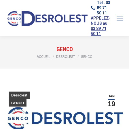
Tél : 03
89 71
50 11
APPELEZ-
NOUS au
03 89 71
50 11
GENCO
Vous êtes ici :
ACCUEIL
DESROLEST
GENCO
Desrolest
JAN
19
GENCO