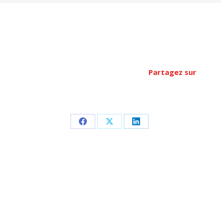
Partagez sur
Partager
Partager
Partager
sur
sur
sur
Facebook
X
LinkedIn