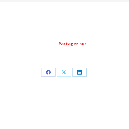
Partagez sur
Partager
Partager
Partager
sur
sur
sur
Facebook
X
LinkedIn