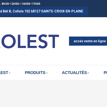
 : 8H30-12H00 / 14H00-17H00
rad Bât B, Cellule 102 68127 SAINTE-CROIX-EN-PLAINE
ACCUEIL
A PROPOS D
ACTUALITÉS
accès vente en ligne
LEST
PRODUITS
ACTUALITÉS
P