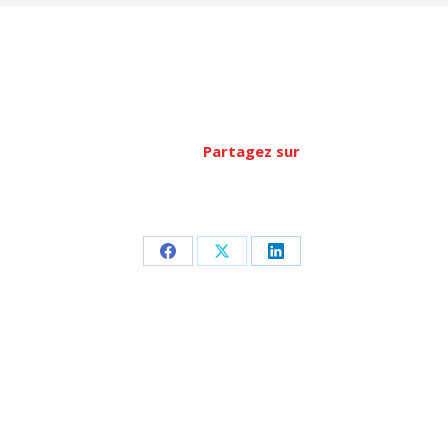
Partagez sur
Partager
Partager
Partager
sur
sur
sur
Facebook
X
LinkedIn