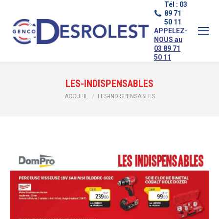
Tél : 03
89 71
50 11
APPELEZ-
NOUS au
03 89 71
50 11
LES-INDISPENSABLES
Vous êtes ici :
ACCUEIL
LES-INDISPENSABLES