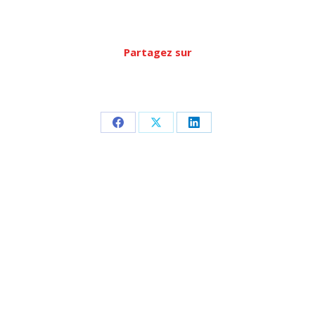
Partagez sur
Partager
Partager
Partager
sur
sur
sur
Facebook
X
LinkedIn