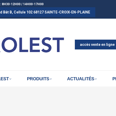
 : 8H30-12H00 / 14H00-17H00
rad Bât B, Cellule 102 68127 SAINTE-CROIX-EN-PLAINE
ACCUEIL
A PROPOS D
ACTUALITÉS
accès vente en ligne
LEST
PRODUITS
ACTUALITÉS
P