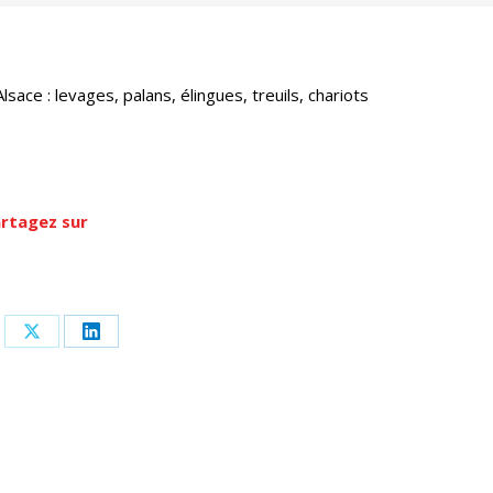
ce : levages, palans, élingues, treuils, chariots
rtagez sur
tager
Partager
Partager
sur
sur
cebook
X
LinkedIn