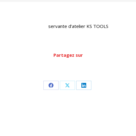
servante d’atelier KS TOOLS
Partagez sur
Partager
Partager
Partager
sur
sur
sur
Facebook
X
LinkedIn