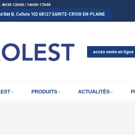
 : 8H30-12H00 / 14H00-17H00
rad Bât B, Cellule 102 68127 SAINTE-CROIX-EN-PLAINE
ACCUEIL
A PROPOS D
ACTUALITÉS
accès vente en ligne
LEST
PRODUITS
ACTUALITÉS
P