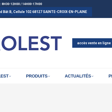
 : 8H30-12H00 / 14H00-17H00
rad Bât B, Cellule 102 68127 SAINTE-CROIX-EN-PLAINE
ACCUEIL
A PROPOS D
ACTUALITÉS
accès vente en ligne
LEST
PRODUITS
ACTUALITÉS
P