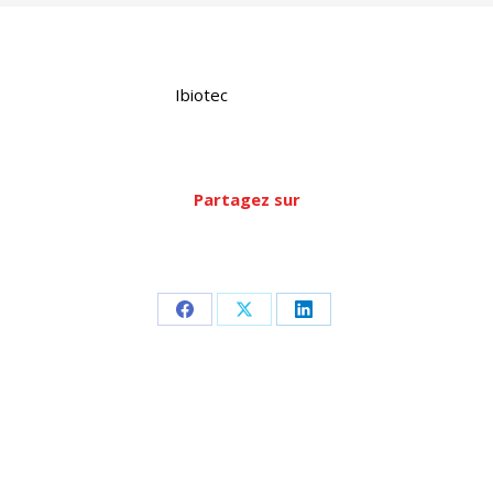
Ibiotec
Partagez sur
Partager
Partager
Partager
sur
sur
sur
Facebook
X
LinkedIn