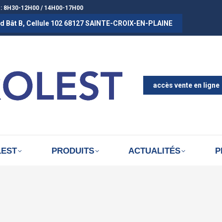
 : 8H30-12H00 / 14H00-17H00
rad Bât B, Cellule 102 68127 SAINTE-CROIX-EN-PLAINE
ACCUEIL
A PROPOS D
ACTUALITÉS
accès vente en ligne
LEST
PRODUITS
ACTUALITÉS
P