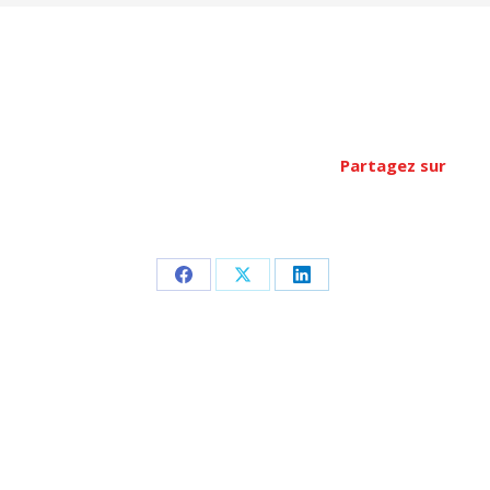
Partagez sur
Partager
Partager
Partager
sur
sur
sur
Facebook
X
LinkedIn