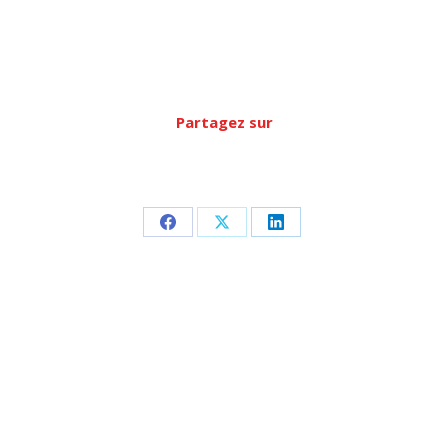
Partagez sur
Partager
Partager
Partager
sur
sur
sur
Facebook
X
LinkedIn