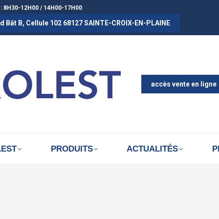
 : 8H30-12H00 / 14H00-17H00
rad Bât B, Cellule 102 68127 SAINTE-CROIX-EN-PLAINE
ACCUEIL
A PROPOS D
ACTUALITÉS
accès vente en ligne
LEST
PRODUITS
ACTUALITÉS
P