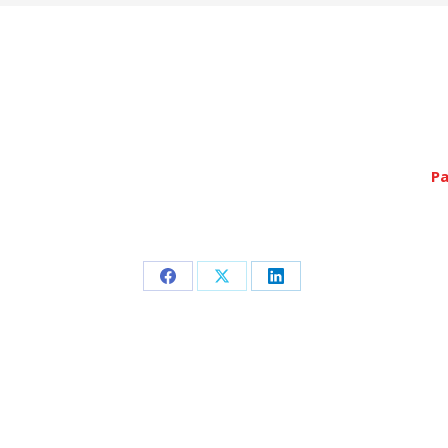
Pa
Partager
Partager
Partager
sur
sur
sur
Facebook
X
LinkedIn