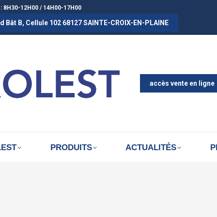
 : 8H30-12H00 / 14H00-17H00
rad Bât B, Cellule 102 68127 SAINTE-CROIX-EN-PLAINE
ACCUEIL
A PROPOS D
ACTUALITÉS
accès vente en ligne
LEST
PRODUITS
ACTUALITÉS
P