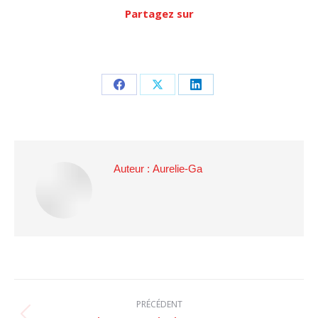
Partagez sur
Partager
Partager
Partager
sur
sur
sur
Facebook
X
LinkedIn
Auteur :
Aurelie-Ga
NAVIGATION
PRÉCÉDENT
ARTICLE