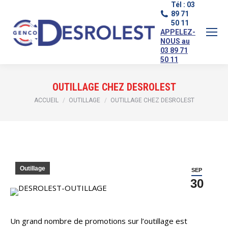
Tél : 03
89 71
50 11
APPELEZ-
NOUS au
03 89 71
50 11
OUTILLAGE CHEZ DESROLEST
Vous êtes ici :
ACCUEIL
OUTILLAGE
OUTILLAGE CHEZ DESROLEST
Outillage
SEP
30
Un grand nombre de promotions sur l’outillage est