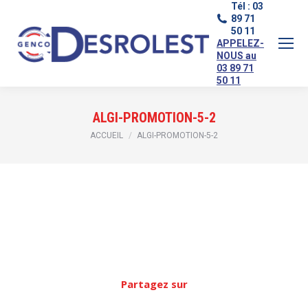
Tél : 03
89 71
50 11
APPELEZ-
NOUS au
03 89 71
50 11
ALGI-PROMOTION-5-2
Vous êtes ici :
ACCUEIL
ALGI-PROMOTION-5-2
Partagez sur