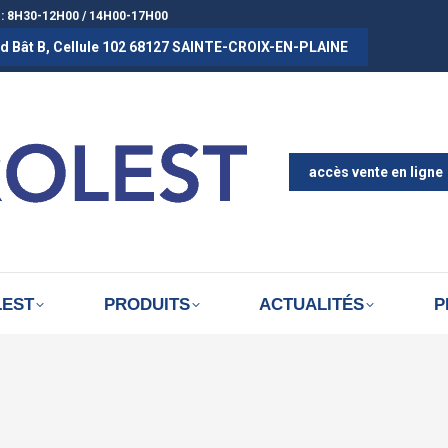
 : 8H30-12H00 / 14H00-17H00
rad Bât B, Cellule 102 68127 SAINTE-CROIX-EN-PLAINE
ACCUEIL
A PROPOS D
ACTUALITÉS
accès vente en ligne
LEST
PRODUITS
ACTUALITÉS
P