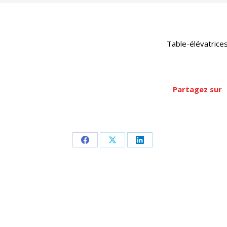
Table-élévatrice
Partagez sur
Partager
Partager
Partager
sur
sur
sur
Facebook
X
LinkedIn