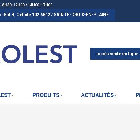
 : 8H30-12H00 / 14H00-17H00
rad Bât B, Cellule 102 68127 SAINTE-CROIX-EN-PLAINE
ACCUEIL
A PROPOS D
ACTUALITÉS
accès vente en ligne
LEST
PRODUITS
ACTUALITÉS
P