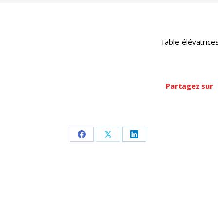
Table-élévatrice
Partagez sur
Partager
Partager
Partager
sur
sur
sur
Facebook
X
LinkedIn