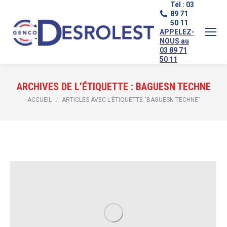
Tél : 03
89 71
50 11
APPELEZ-
NOUS au
03 89 71
50 11
ARCHIVES DE L’ÉTIQUETTE :
BAGUESN TECHNE
Vous êtes ici :
ACCUEIL
ARTICLES AVEC L’ÉTIQUETTE "BAGUESN TECHNE"