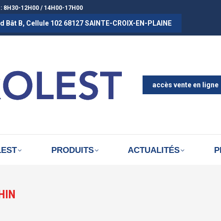
 : 8H30-12H00 / 14H00-17H00
rad Bât B, Cellule 102 68127 SAINTE-CROIX-EN-PLAINE
ACCUEIL
A PROPOS D
ACTUALITÉS
accès vente en ligne
LEST
PRODUITS
ACTUALITÉS
P
HIN