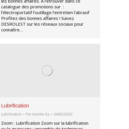
les bonnes affaires. A retrouver dans ce
catalogue des promotions sur :
l’électroportatif l’outillage l’entretien l’abrasif
Profitez des bonnes affaires ! Suivez
DESROLEST sur les réseaux sociaux pour
connaître…
Lubrification
Lubrification
Par
Aurelie-Ga
04/02/2020
Zoom : Lubrification Zoom sur la lubrification
ou le graissage : ensemble de techniques