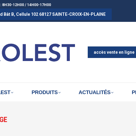
 : 8H30-12H00 / 14H00-17H00
rad Bât B, Cellule 102 68127 SAINTE-CROIX-EN-PLAINE
ACCUEIL
A PROPOS D
ACTUALITÉS
accès vente en ligne
LEST
PRODUITS
ACTUALITÉS
P
GE