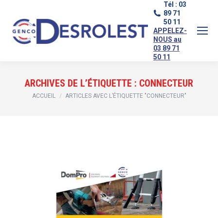
Tél : 03
89 71
50 11
APPELEZ-
NOUS au
03 89 71
50 11
ARCHIVES DE L’ÉTIQUETTE :
CONNECTEUR
Vous êtes ici :
ACCUEIL
ARTICLES AVEC L’ÉTIQUETTE "CONNECTEUR"