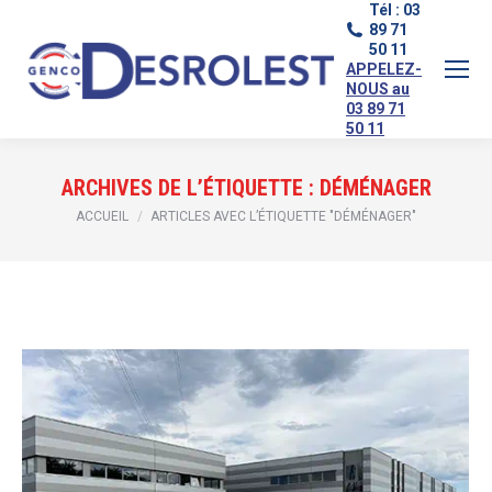
Tél : 03
89 71
50 11
APPELEZ-
NOUS au
03 89 71
50 11
ARCHIVES DE L’ÉTIQUETTE :
DÉMÉNAGER
Vous êtes ici :
ACCUEIL
ARTICLES AVEC L’ÉTIQUETTE "DÉMÉNAGER"