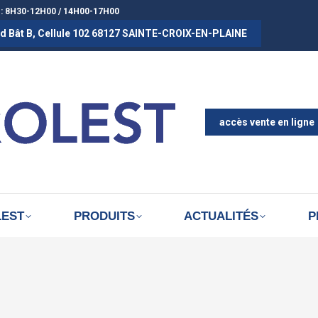
 : 8H30-12H00 / 14H00-17H00
rad Bât B, Cellule 102 68127 SAINTE-CROIX-EN-PLAINE
ACCUEIL
A PROPOS D
ACTUALITÉS
accès vente en ligne
LEST
PRODUITS
ACTUALITÉS
P