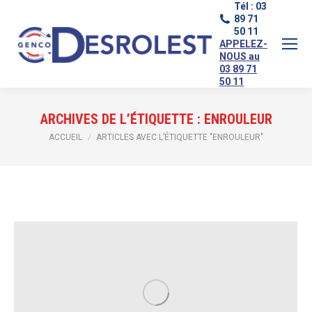
Tél : 03
89 71
50 11
APPELEZ-
NOUS au
03 89 71
50 11
ARCHIVES DE L’ÉTIQUETTE :
ENROULEUR
Vous êtes ici :
ACCUEIL
ARTICLES AVEC L’ÉTIQUETTE "ENROULEUR"