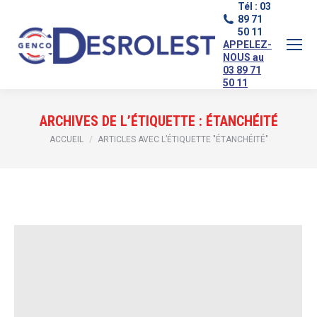
Tél : 03
89 71
50 11
APPELEZ-
NOUS au
03 89 71
50 11
ARCHIVES DE L’ÉTIQUETTE :
ÉTANCHÉITÉ
Vous êtes ici :
ACCUEIL
ARTICLES AVEC L’ÉTIQUETTE "ÉTANCHÉITÉ"