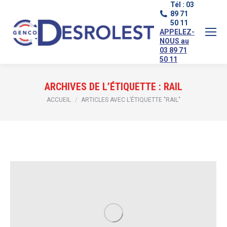
Tél : 03
89 71
50 11
APPELEZ-
NOUS au
03 89 71
50 11
ARCHIVES DE L’ÉTIQUETTE :
RAIL
Vous êtes ici :
ACCUEIL
ARTICLES AVEC L’ÉTIQUETTE "RAIL"