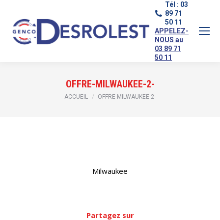
Tél : 03
89 71
50 11
APPELEZ-
NOUS au
03 89 71
50 11
OFFRE-MILWAUKEE-2-
Vous êtes ici :
ACCUEIL
OFFRE-MILWAUKEE-2-
Milwaukee
Partagez sur